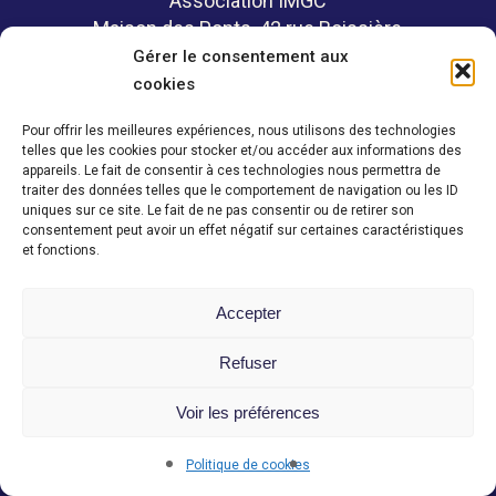
Association IMGC
Maison des Ponts, 42 rue Boissière
75116 PARIS
Gérer le consentement aux
cookies
Pour offrir les meilleures expériences, nous utilisons des technologies
telles que les cookies pour stocker et/ou accéder aux informations des
Politique de confidentialité
appareils. Le fait de consentir à ces technologies nous permettra de
Mentions légales
traiter des données telles que le comportement de navigation ou les ID
uniques sur ce site. Le fait de ne pas consentir ou de retirer son
consentement peut avoir un effet négatif sur certaines caractéristiques
et fonctions.
Contact
Accepter
Espace membre
Refuser
Voir les préférences
© Ce site a été réalisé en 2022 par l'agence ALBA.
Politique de cookies
linkedin