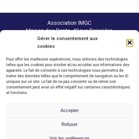
Association IMGC
Maison des Ponts, 42 rue Boissière
75116 PARIS
Gérer le consentement aux
cookies
Pour offrir les meilleures expériences, nous utilisons des technologies
telles que les cookies pour stocker et/ou accéder aux informations des
Politique de confidentialité
appareils. Le fait de consentir à ces technologies nous permettra de
Mentions légales
traiter des données telles que le comportement de navigation ou les ID
uniques sur ce site. Le fait de ne pas consentir ou de retirer son
consentement peut avoir un effet négatif sur certaines caractéristiques
et fonctions.
Contact
Accepter
Espace membre
Refuser
Voir les préférences