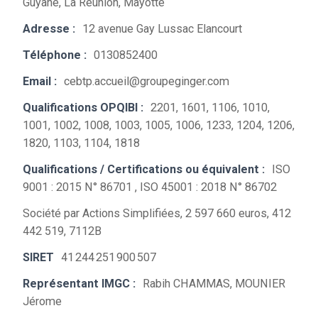
Guyane, La Réunion, Mayotte
Adresse :
12 avenue Gay Lussac Elancourt
Téléphone :
0130852400
Email :
cebtp.accueil@groupeginger.com
Qualifications OPQIBI :
2201, 1601, 1106, 1010,
1001, 1002, 1008, 1003, 1005, 1006, 1233, 1204, 1206,
1820, 1103, 1104, 1818
Qualifications / Certifications ou équivalent :
ISO
9001 : 2015 N° 86701 , ISO 45001 : 2018 N° 86702
Société par Actions Simplifiées, 2 597 660 euros, 412
442 519, 7112B
SIRET
41 244 251 900 507
Représentant IMGC :
Rabih CHAMMAS, MOUNIER
Jérome