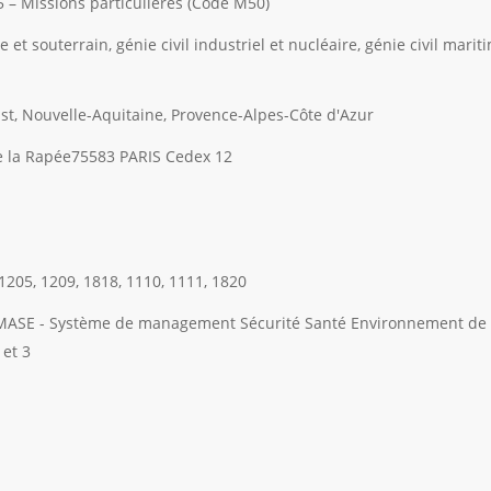
5 – Missions particulières (Code M50)
re et souterrain, génie civil industriel et nucléaire, génie civil mariti
t, Nouvelle-Aquitaine, Provence-Alpes-Côte d'Azur
e la Rapée75583 PARIS Cedex 12
 1205, 1209, 1818, 1110, 1111, 1820
MASE - Système de management Sécurité Santé Environnement de 
 et 3