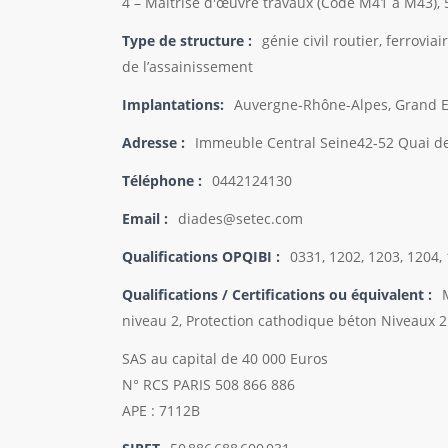
4 – Maîtrise d'œuvre travaux (Code M41 à M43), 
Type de structure :
génie civil routier, ferroviai
de l’assainissement
Implantations:
Auvergne-Rhône-Alpes, Grand Es
Adresse :
Immeuble Central Seine42-52 Quai d
Téléphone :
0442124130
Email :
diades@setec.com
Qualifications OPQIBI :
0331, 1202, 1203, 1204,
Qualifications / Certifications ou équivalent :
niveau 2, Protection cathodique béton Niveaux 2
SAS au capital de 40 000 Euros
N° RCS PARIS 508 866 886
APE : 7112B